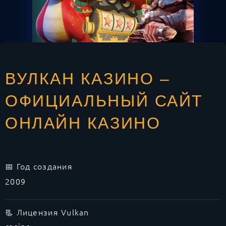
ВУЛКАН КАЗИНО –
ОФИЦИАЛЬНЫЙ САЙТ
ОНЛАЙН КАЗИНО
📅 Год создания
2009
📃 Лицензия Vulkan