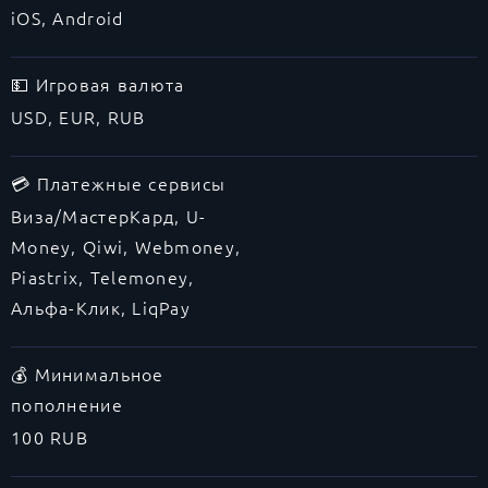
iOS, Android
💵 Игровая валюта
USD, EUR, RUB
💳 Платежные сервисы
Виза/МастерКард, U-
Money, Qiwi, Webmoney,
Piastrix, Telemoney,
Альфа-Клик, LiqPay
💰 Минимальное
пополнение
100 RUB